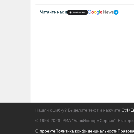
Читайте нас в
Нашли ошибку? Выделите текст и нажмите
Ctrl+E
© 1994-2026.
РИА "БанкИнформСервис". Екатери
О проекте
Политика конфиденциальности
Правов