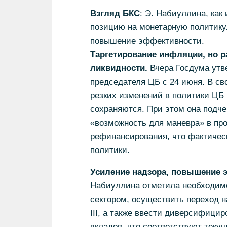
Взгляд БКС
: Э. Набиуллина, как
позицию на монетарную политику.
повышение эффективности.
Таргетирование инфляции, но 
ликвидности.
Вчера Госдума утв
председателя ЦБ с 24 июня. В с
резких изменений в политики ЦБ 
сохраняются. При этом она подче
«возможность для маневра» в пр
рефинансирования, что фактичес
политики.
Усиление надзора, повышение 
Набиуллина отметила необходимо
сектором, осуществить переход н
III, а также ввести диверсифици
вкладов, что соответствуют теку