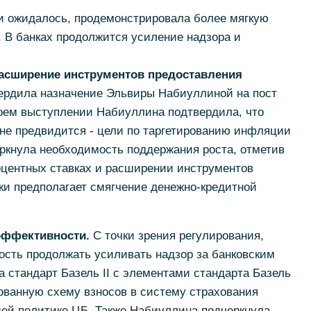
 и ожидалось, продемонстрировала более мягкую
 В банках продолжится усиление надзора и
расширение инструментов предоставления
ердила назначение Эльвиры Набиуллиной на пост
воем выступлении Набиуллина подтвердила, что
не предвидится - цели по таргетированию инфляции
ркнула необходимость поддержания роста, отметив
оцентных ставках и расширении инструментов
ки предполагает смягчение денежно-кредитной
эффективности.
С точки зрения регулирования,
сть продолжать усиливать надзор за банковским
а стандарт Базель II с элементами стандарта Базель
рованную схему взносов в систему страхования
щей политике ЦБ. Также Набиуллина подчеркнула