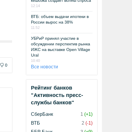
кешбэка создает волны спроса
12:14
ВТБ: объем выдачи ипотеки в
России вырос на 38%
11:52
УБРиР принял участие в
обсуждении перспектив рынка
ИЖС на выставке Open Village
Ural
10:40
0
Все новости
Рейтинг банков
"Активность пресс-
службы банков"
СберБанк
1
(+1)
ВТБ
2
(-1)
ББР Банк
3
(+9)