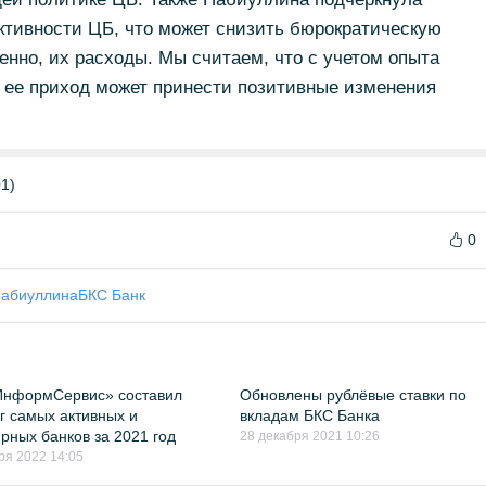
тивности ЦБ, что может снизить бюрократическую
венно, их расходы. Мы считаем, что с учетом опыта
 ее приход может принести позитивные изменения
1)
0
Набиуллина
БКС Банк
ИнформСервис» составил
Обновлены рублёвые ставки по
г самых активных и
вкладам БКС Банка
рных банков за 2021 год
28 декабря 2021 10:26
ря 2022 14:05