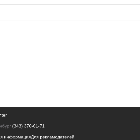
nter
нбург
(343) 370-61-71
ая информация
Для рекламодателей