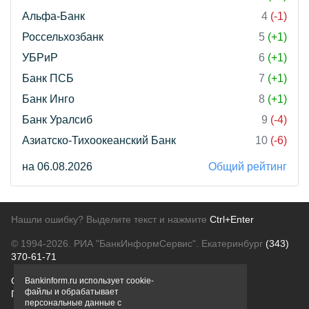
Альфа-Банк
4
(-1)
Россельхозбанк
5
(+1)
УБРиР
6
(+1)
Банк ПСБ
7
(+1)
Банк Инго
8
(+1)
Банк Уралсиб
9
(-4)
Азиатско-Тихоокеанский Банк
10
(-6)
на 06.08.2026
Общий рейтинг
Нашли ошибку? Выделите текст и нажмите
Ctrl+Enter
© 1994-2026.
РИА "БанкИнформСервис". Екатеринбург
(343)
370-61-71
О проекте
Политика конфиденциальности
Bankinform.ru использует cookie-
файлы и обрабатывает
Правовая информация
Для рекламодателей
персональные данные с