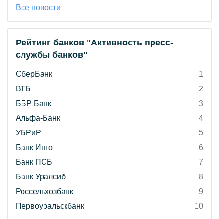
Все новости
Рейтинг банков "Активность пресс-
службы банков"
СберБанк
1
ВТБ
2
ББР Банк
3
Альфа-Банк
4
УБРиР
5
Банк Инго
6
Банк ПСБ
7
Банк Уралсиб
8
Россельхозбанк
9
Первоуральскбанк
10