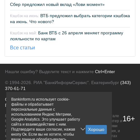
Сбер предложил новый вклад «Лови момент»
ВТБ предложил выбрать категории кэшбэка
Кэшбэк на июнь:
на июнь. Что нового?
Банк ВТБ с 26 апреля меняет программу
Кэшбэк на май:
лояльности по картам
Все статьи
Нашли ошибку? Выделите текст и нажмите
Ctrl+Enter
© 1994-2026.
РИА "БанкИнформСервис". Екатеринбург
(343)
370-61-71
О проекте
Политика конфиденциальности
Bankinform.ru использует cookie-
файлы и обрабатывает
Правовая информация
Для рекламодателей
персональные данные с
использованием Яндекс Метрики,
Вся информация о продуктах банков, размещенная на портале
16+
Google Analytics. Это улучшает работу
bankinform.ru, носит исключительно ознакомительный характер и
сайта и взаимодействие с ним.
не является публичной офертой, определяемой положениями
Подтвердите ваше согласие, нажав
ГК РФ. Информация не содержит точного и полного описания, и
кнопу Ок. Если вы не хотите, чтобы
может быть изменена. Конечные условия уточняйте на сайтах
ваши данные обрабатывались,