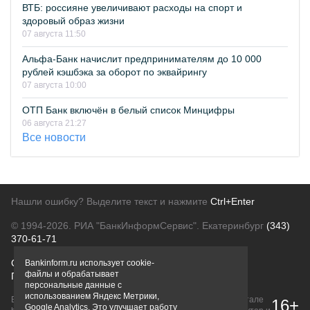
ВТБ: россияне увеличивают расходы на спорт и
здоровый образ жизни
07 августа 11:50
Альфа-Банк начислит предпринимателям до 10 000
рублей кэшбэка за оборот по эквайрингу
07 августа 10:00
ОТП Банк включён в белый список Минцифры
06 августа 21:27
Все новости
Нашли ошибку? Выделите текст и нажмите
Ctrl+Enter
© 1994-2026.
РИА "БанкИнформСервис". Екатеринбург
(343)
370-61-71
О проекте
Политика конфиденциальности
Bankinform.ru использует cookie-
файлы и обрабатывает
Правовая информация
Для рекламодателей
персональные данные с
использованием Яндекс Метрики,
Вся информация о продуктах банков, размещенная на портале
16+
Google Analytics. Это улучшает работу