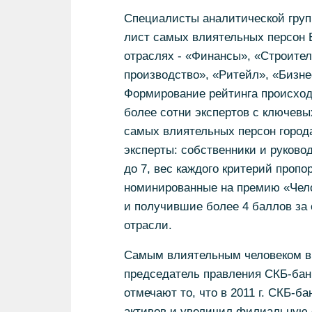
Специалисты аналитической груп
лист самых влиятельных персон 
отраслях - «Финансы», «Строите
производство», «Ритейл», «Бизнес
Формирование рейтинга происходи
более сотни экспертов с ключевы
самых влиятельных персон города
эксперты: собственники и руково
до 7, вес каждого критерий проп
номинированные на премию «Чело
и получившие более 4 баллов за 
отрасли.
Самым влиятельным человеком в
председатель правления СКБ-банк
отмечают то, что в 2011 г. СКБ-ба
активов и увеличил филиальную 