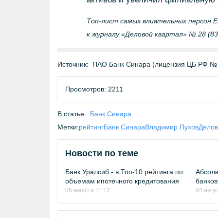
Топ-лист самых влиятельных персон Е
к журналу «Деловой квартал» № 28 (83
Источник:
ПАО Банк Синара (лицензия ЦБ РФ №
Просмотров: 2211
В статье:
Банк Синара
Метки:
рейтинг
Банк Синара
Владимир Пухов
Делов
Новости по теме
Банк Уралсиб - в Топ-10 рейтинга по
Абсолю
объемам ипотечного кредитования
банков
05 августа 11:12
04 авгу