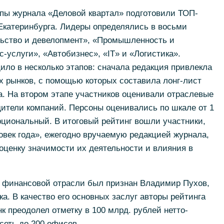
пы журнала «Деловой квартал» подготовили ТОП-
Екатеринбурга. Лидеры определялись в восьми
льство и девелопмент», «Промышленность и
-услуги», «Автобизнес», «IT» и «Логистика».
ло в несколько этапов: сначала редакция привлекла
х рынков, с помощью которых составила лонг-лист
. На втором этапе участников оценивали отраслевые
дители компаний. Персоны оценивались по шкале от 1
орциональный. В итоговый рейтинг вошли участники,
век года», ежегодно вручаемую редакцией журнала,
оценку значимости их деятельности и влияния в
 финансовой отрасли был признан Владимир Пухов,
а. В качество его основных заслуг авторы рейтинга
нк преодолел отметку в 100 млрд. рублей нетто-
сеть до 200 офисов.