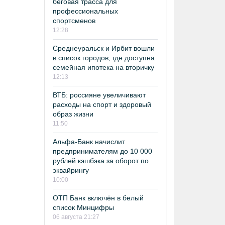
беговая трасса для
профессиональных
спортсменов
12:28
Среднеуральск и Ирбит вошли
в список городов, где доступна
семейная ипотека на вторичку
12:13
ВТБ: россияне увеличивают
расходы на спорт и здоровый
образ жизни
11:50
Альфа-Банк начислит
предпринимателям до 10 000
рублей кэшбэка за оборот по
эквайрингу
10:00
ОТП Банк включён в белый
список Минцифры
06 августа 21:27