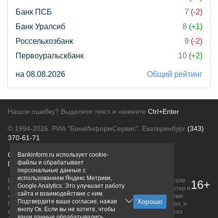
Банк ПСБ
7
(-2)
Банк Уралсиб
8
(+1)
Россельхозбанк
9
(-2)
Первоуральскбанк
10
(+2)
на 08.08.2026
Общий рейтинг
Нашли ошибку? Выделите текст и нажмите
Ctrl+Enter
© 1994-2026.
РИА "БанкИнформСервис". Екатеринбург
(343)
370-61-71
О проекте
Политика конфиденциальности
Bankinform.ru использует cookie-
файлы и обрабатывает
Правовая информация
Для рекламодателей
персональные данные с
использованием Яндекс Метрики,
Вся информация о продуктах банков, размещенная на портале
16+
Google Analytics. Это улучшает работу
bankinform.ru, носит исключительно ознакомительный характер и
сайта и взаимодействие с ним.
не является публичной офертой, определяемой положениями
Подтвердите ваше согласие, нажав
ГК РФ. Информация не содержит точного и полного описания, и
кнопу Ок. Если вы не хотите, чтобы
может быть изменена. Конечные условия уточняйте на сайтах
ваши данные обрабатывались,