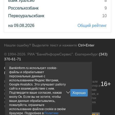
Банк Уралсиб
8
Россельхозбанк
9
Первоуральскбанк
10
на 09.08.2026
Общий рейтинг
Нашли ошибку? Выделите текст и нажмите
Ctrl+Enter
© 1994-2026.
РИА "БанкИнформСервис". Екатеринбург
(343)
370-61-71
О проекте
Политика конфиденциальности
Bankinform.ru использует cookie-
файлы и обрабатывает
Правовая информация
Для рекламодателей
персональные данные с
использованием Яндекс Метрики,
Вся информация о продуктах банков, размещенная на портале
16+
Google Analytics. Это улучшает работу
bankinform.ru, носит исключительно ознакомительный характер и
сайта и взаимодействие с ним.
не является публичной офертой, определяемой положениями
Подтвердите ваше согласие, нажав
ГК РФ. Информация не содержит точного и полного описания, и
кнопу Ок. Если вы не хотите, чтобы
может быть изменена. Конечные условия уточняйте на сайтах
ваши данные обрабатывались,
банков или при личном обращении. Исключительное право на
пожалуйста, ограничьте
товарные знаки принадлежит их правообладателям.
использование файлов cookie в своём
браузере. Подробнее в
Политике