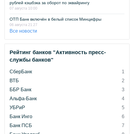
рублей кэшбэка за оборот по эквайрингу
07 августа 10:00
ОТП Банк включён в белый список Минцифры
06 августа 21:27
Все новости
Рейтинг банков "Активность пресс-
службы банков"
СберБанк
1
ВТБ
2
ББР Банк
3
Альфа-Банк
4
УБРиР
5
Банк Инго
6
Банк ПСБ
7