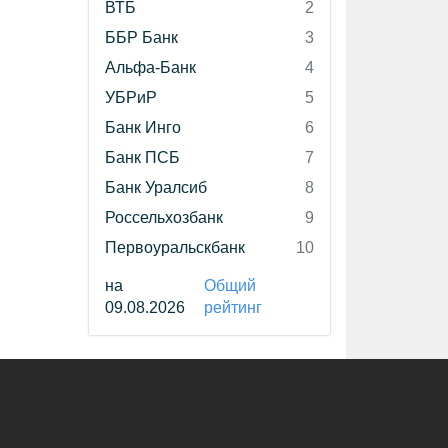
ВТБ
2
ББР Банк
3
Альфа-Банк
4
УБРиР
5
Банк Инго
6
Банк ПСБ
7
Банк Уралсиб
8
Россельхозбанк
9
Первоуральскбанк
10
на
Общий
09.08.2026
рейтинг