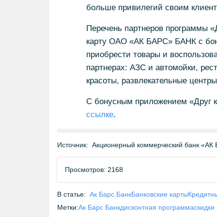
больше привилегий своим клиент
Перечень партнеров программы «
карту ОАО «АК БАРС» БАНК с бо
приобрести товары и воспользова
партнерах: АЗС и автомойки, рес
красоты, развлекательные центры
С бонусным приложением «Друг к
ссылке
.
Источник:
Акционерный коммерческий банк «АК 
Просмотров: 2168
В статье:
Ак Барс Банк
Банковские карты
Кредитн
Метки:
Ак Барс Банк
дисконтная программа
скидки