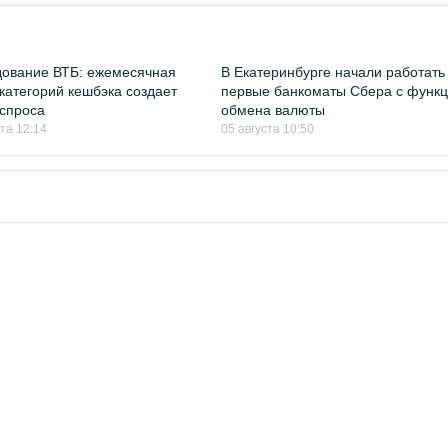
ование ВТБ: ежемесячная
В Екатеринбурге начали работать
категорий кешбэка создает
первые банкоматы Сбера с функ
спроса
обмена валюты
ста 12:14
05 августа 10:50