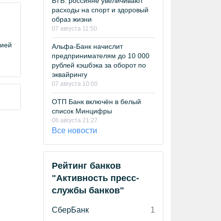
ВТБ: россияне увеличивают
расходы на спорт и здоровый
образ жизни
07 августа 11:50
цией
Альфа-Банк начислит
предпринимателям до 10 000
рублей кэшбэка за оборот по
эквайрингу
07 августа 10:00
ОТП Банк включён в белый
список Минцифры
06 августа 21:27
Все новости
Рейтинг банков
"Активность пресс-
службы банков"
СберБанк
1