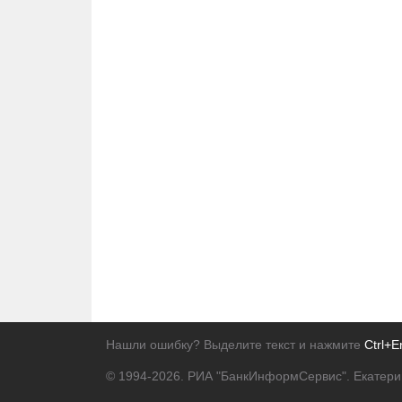
Нашли ошибку? Выделите текст и нажмите
Ctrl+E
© 1994-2026.
РИА "БанкИнформСервис". Екатери