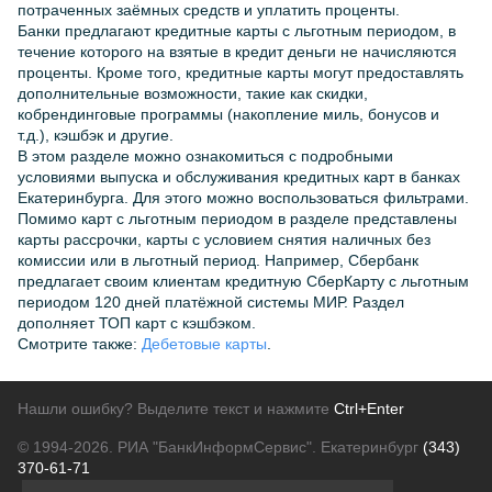
потраченных заёмных средств и уплатить проценты.
Банки предлагают кредитные карты с льготным периодом, в
течение которого на взятые в кредит деньги не начисляются
проценты. Кроме того, кредитные карты могут предоставлять
дополнительные возможности, такие как скидки,
кобрендинговые программы (накопление миль, бонусов и
т.д.), кэшбэк и другие.
В этом разделе можно ознакомиться с подробными
условиями выпуска и обслуживания кредитных карт в банках
Екатеринбурга. Для этого можно воспользоваться фильтрами.
Помимо карт с льготным периодом в разделе представлены
карты рассрочки, карты с условием снятия наличных без
комиссии или в льготный период. Например, Сбербанк
предлагает своим клиентам кредитную СберКарту с льготным
периодом 120 дней платёжной системы МИР. Раздел
дополняет ТОП карт с кэшбэком.
Смотрите также:
Дебетовые карты
.
Нашли ошибку? Выделите текст и нажмите
Ctrl+Enter
© 1994-2026.
РИА "БанкИнформСервис". Екатеринбург
(343)
370-61-71