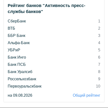
Рейтинг банков "Активность пресс-
службы банков"
СберБанк
1
ВТБ
2
ББР Банк
3
Альфа-Банк
4
УБРиР
5
Банк Инго
6
Банк ПСБ
7
Банк Уралсиб
8
Россельхозбанк
9
Первоуральскбанк
10
на 09.08.2026
Общий рейтинг