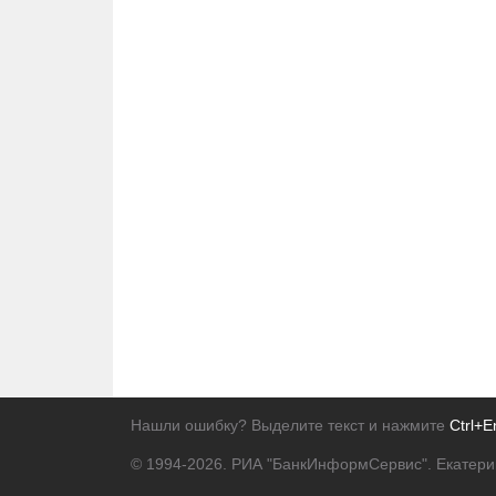
Нашли ошибку? Выделите текст и нажмите
Ctrl+E
© 1994-2026.
РИА "БанкИнформСервис". Екатери