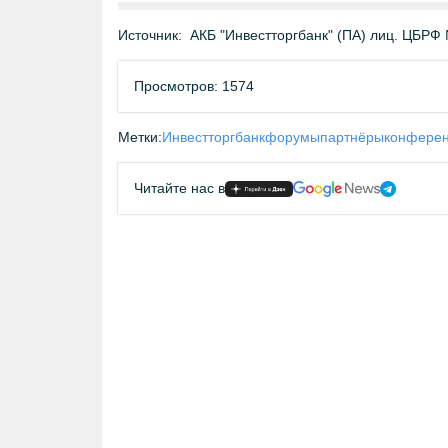
Источник:
АКБ "Инвестторгбанк" (ПА) лиц. ЦБРФ №
Просмотров: 1574
Метки:
Инвестторгбанк
форумы
партнёры
конфере
Читайте нас в