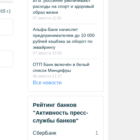
ВТБ: россияне увеличивают
расходы на спорт и здоровый
5 г.)
образ жизни
07 августа 11:50
Альфа-Банк начислит
предпринимателям до 10 000
рублей кэшбэка за оборот по
эквайрингу
07 августа 10:00
ОТП Банк включён в белый
список Минцифры
06 августа 21:27
Все новости
Рейтинг банков
"Активность пресс-
службы банков"
СберБанк
1