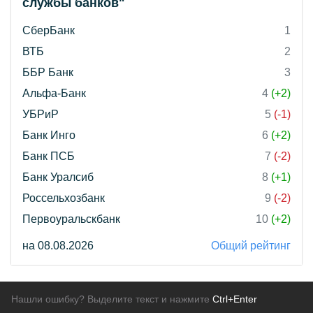
службы банков"
СберБанк
1
ВТБ
2
ББР Банк
3
Альфа-Банк
4
(+2)
УБРиР
5
(-1)
Банк Инго
6
(+2)
Банк ПСБ
7
(-2)
Банк Уралсиб
8
(+1)
Россельхозбанк
9
(-2)
Первоуральскбанк
10
(+2)
на 08.08.2026
Общий рейтинг
Нашли ошибку? Выделите текст и нажмите
Ctrl+Enter