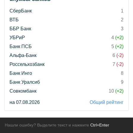
СберБанк
1
ВТБ
2
ББР Банк
3
УБРиР
4
(+2)
Банк ПСБ
5
(+2)
Альфа-Банк
6
(-2)
Россельхозбанк
7
(-2)
Банк Инго
8
Банк Уралсиб
9
Совкомбанк
10
(+2)
на 07.08.2026
Общий рейтинг
Нашли ошибку? Выделите текст и нажмите
Ctrl+Enter