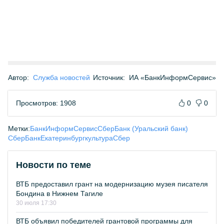
Автор:
Служба новостей
Источник:
ИА «БанкИнформСервис»
Просмотров: 1908
0
0
Метки:
БанкИнформСервис
СберБанк (Уральский банк)
СберБанк
Екатеринбург
культура
Сбер
Новости по теме
ВТБ предоставил грант на модернизацию музея писателя
Бондина в Нижнем Тагиле
30 июля 17:30
ВТБ объявил победителей грантовой программы для