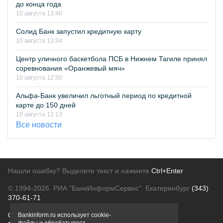
до конца года
10 августа 13:40
Солид Банк запустил кредитную карту
10 августа 13:34
Центр уличного баскетбола ПСБ в Нижнем Тагиле принял
соревнования «Оранжевый мяч»
10 августа 12:50
Альфа-Банк увеличил льготный период по кредитной
карте до 150 дней
10 августа 12:13
Все новости
Нашли ошибку? Выделите текст и нажмите
Ctrl+Enter
© 1994-2026.
РИА "БанкИнформСервис". Екатеринбург
(343)
370-61-71
О проекте
Политика конфиденциальности
Bankinform.ru использует cookie-