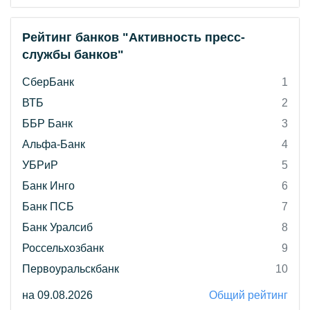
Рейтинг банков "Активность пресс-
службы банков"
СберБанк
1
ВТБ
2
ББР Банк
3
Альфа-Банк
4
УБРиР
5
Банк Инго
6
Банк ПСБ
7
Банк Уралсиб
8
Россельхозбанк
9
Первоуральскбанк
10
на 09.08.2026
Общий рейтинг