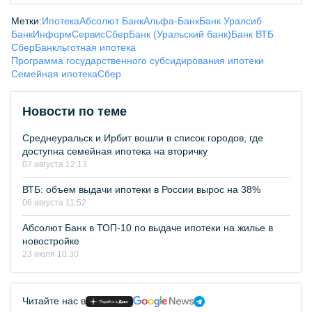
Метки:
Ипотека
Абсолют Банк
Альфа-Банк
Банк Уралсиб
БанкИнформСервис
СберБанк (Уральский банк)
Банк ВТБ
СберБанк
льготная ипотека
Программа государственного субсидирования ипотеки
Семейная ипотека
Сбер
Новости по теме
Среднеуральск и Ирбит вошли в список городов, где
доступна семейная ипотека на вторичку
07 августа 12:13
ВТБ: объем выдачи ипотеки в России вырос на 38%
06 августа 11:52
Абсолют Банк в ТОП-10 по выдаче ипотеки на жилье в
новостройке
23 июля 10:30
Читайте нас в