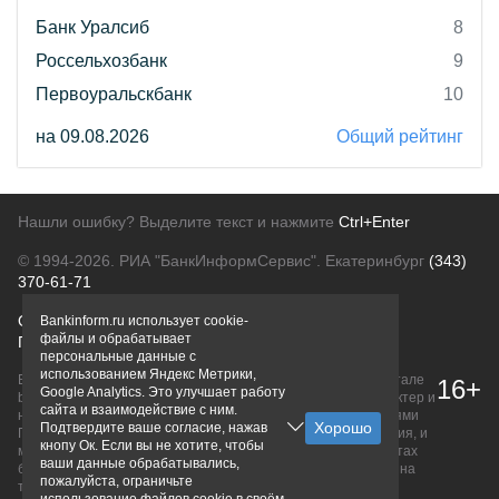
Банк Уралсиб
8
Россельхозбанк
9
Первоуральскбанк
10
на 09.08.2026
Общий рейтинг
Нашли ошибку? Выделите текст и нажмите
Ctrl+Enter
© 1994-2026.
РИА "БанкИнформСервис". Екатеринбург
(343)
370-61-71
О проекте
Политика конфиденциальности
Bankinform.ru использует cookie-
файлы и обрабатывает
Правовая информация
Для рекламодателей
персональные данные с
использованием Яндекс Метрики,
Вся информация о продуктах банков, размещенная на портале
16+
Google Analytics. Это улучшает работу
bankinform.ru, носит исключительно ознакомительный характер и
сайта и взаимодействие с ним.
не является публичной офертой, определяемой положениями
Подтвердите ваше согласие, нажав
ГК РФ. Информация не содержит точного и полного описания, и
кнопу Ок. Если вы не хотите, чтобы
может быть изменена. Конечные условия уточняйте на сайтах
ваши данные обрабатывались,
банков или при личном обращении. Исключительное право на
пожалуйста, ограничьте
товарные знаки принадлежит их правообладателям.