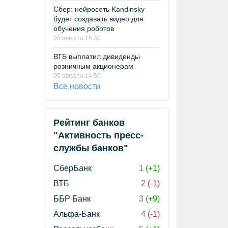
Сбер: нейросеть Kandinsky
будет создавать видео для
обучения роботов
05 августа 15:30
ВТБ выплатил дивиденды
розничным акционерам
05 августа 14:56
Все новости
Рейтинг банков
"Активность пресс-
службы банков"
СберБанк
1
(+1)
ВТБ
2
(-1)
ББР Банк
3
(+9)
Альфа-Банк
4
(-1)