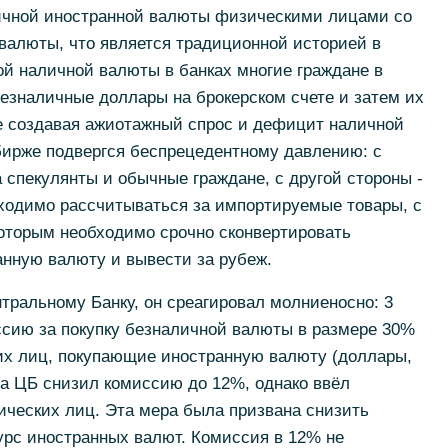
личной иностранной валюты физическими лицами со
 валюты, что является традиционной историей в
кой наличной валюты в банках многие граждане в
езналичные доллары на брокерском счете и затем их
е создавая ажиотажный спрос и дефицит наличной
бирже подвергся беспрецедентному давлению: с
 спекулянты и обычные граждане, с другой стороны -
ходимо рассчитываться за импортируемые товары, с
которым необходимо срочно сконвертировать
анную валюту и вывести за рубеж.
ральному Банку, он среагировал молниеносно: 3
ссию за покупку безналичной валюты в размере 30%
ких лиц, покупающие иностранную валюту (доллары,
та ЦБ снизил комиссию до 12%, однако ввёл
ических лиц. Эта мера была призвана снизить
урс иностранных валют. Комиссия в 12% не