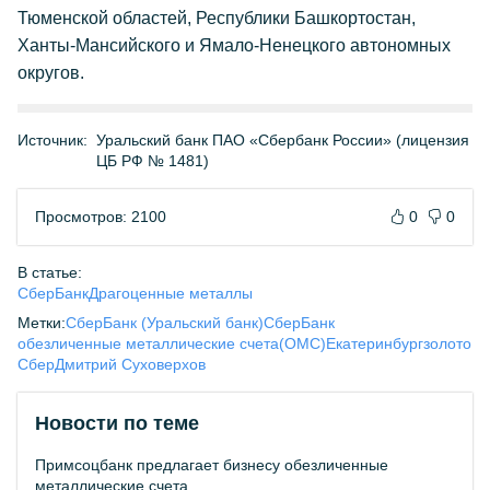
Тюменской областей, Республики Башкортостан,
Ханты-Мансийского и Ямало-Ненецкого автономных
округов.
Источник:
Уральский банк ПАО «Сбербанк России» (лицензия
ЦБ РФ № 1481)
Просмотров: 2100
0
0
В статье:
СберБанк
Драгоценные металлы
Метки:
СберБанк (Уральский банк)
СберБанк
обезличенные металлические счета(ОМС)
Екатеринбург
золото
Сбер
Дмитрий Суховерхов
Новости по теме
Примсоцбанк предлагает бизнесу обезличенные
металлические счета