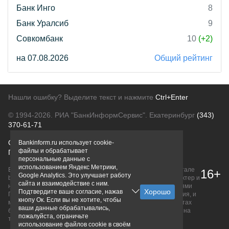
Банк Инго
8
Банк Уралсиб
9
Совкомбанк
10
(+2)
на 07.08.2026
Общий рейтинг
Нашли ошибку? Выделите текст и нажмите
Ctrl+Enter
© 1994-2026.
РИА "БанкИнформСервис". Екатеринбург
(343)
370-61-71
О проекте
Политика конфиденциальности
Bankinform.ru использует cookie-
файлы и обрабатывает
Правовая информация
Для рекламодателей
персональные данные с
использованием Яндекс Метрики,
Вся информация о продуктах банков, размещенная на портале
16+
Google Analytics. Это улучшает работу
bankinform.ru, носит исключительно ознакомительный характер и
сайта и взаимодействие с ним.
не является публичной офертой, определяемой положениями
Подтвердите ваше согласие, нажав
ГК РФ. Информация не содержит точного и полного описания, и
кнопу Ок. Если вы не хотите, чтобы
может быть изменена. Конечные условия уточняйте на сайтах
ваши данные обрабатывались,
банков или при личном обращении. Исключительное право на
пожалуйста, ограничьте
товарные знаки принадлежит их правообладателям.
использование файлов cookie в своём