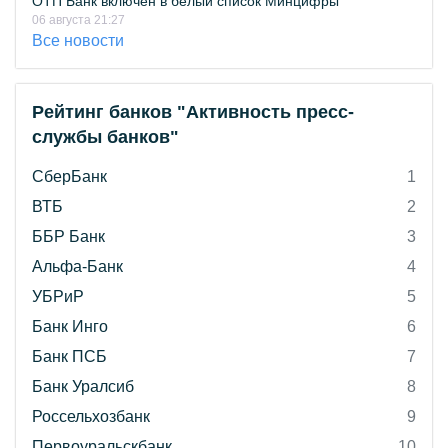
ОТП Банк включён в белый список Минцифры
06 августа 21:27
Все новости
Рейтинг банков "Активность пресс-
службы банков"
СберБанк
1
ВТБ
2
ББР Банк
3
Альфа-Банк
4
УБРиР
5
Банк Инго
6
Банк ПСБ
7
Банк Уралсиб
8
Россельхозбанк
9
Первоуральскбанк
10