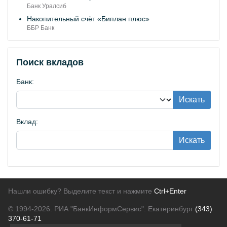
Банк Уралсиб
Накопительный счёт «Биплан плюс»
ББР Банк
Поиск вкладов
Банк:
Искать
Вклад:
Искать
Нашли ошибку? Выделите текст и нажмите
Ctrl+Enter
© 1994-2026.
РИА "БанкИнформСервис". Екатеринбург
(343)
370-61-71