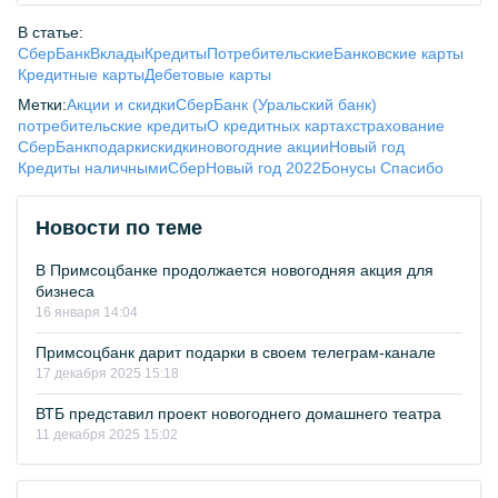
В статье:
СберБанк
Вклады
Кредиты
Потребительские
Банковские карты
Кредитные карты
Дебетовые карты
Метки:
Акции и скидки
СберБанк (Уральский банк)
потребительские кредиты
О кредитных картах
страхование
СберБанк
подарки
скидки
новогодние акции
Новый год
Кредиты наличными
Сбер
Новый год 2022
Бонусы Спасибо
Новости по теме
В Примсоцбанке продолжается новогодняя акция для
бизнеса
16 января 14:04
Примсоцбанк дарит подарки в своем телеграм-канале
17 декабря 2025 15:18
ВТБ представил проект новогоднего домашнего театра
11 декабря 2025 15:02