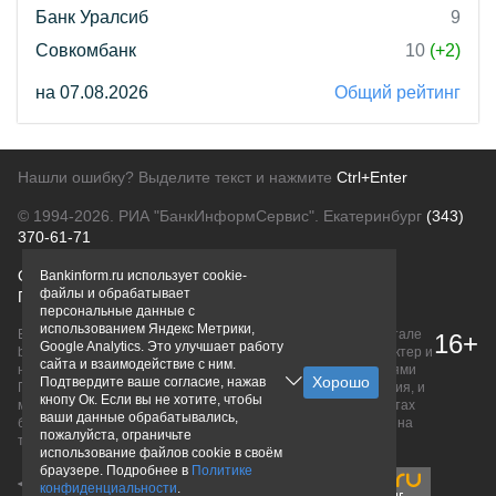
Банк Уралсиб
9
Совкомбанк
10
(+2)
на 07.08.2026
Общий рейтинг
Нашли ошибку? Выделите текст и нажмите
Ctrl+Enter
© 1994-2026.
РИА "БанкИнформСервис". Екатеринбург
(343)
370-61-71
О проекте
Политика конфиденциальности
Bankinform.ru использует cookie-
файлы и обрабатывает
Правовая информация
Для рекламодателей
персональные данные с
использованием Яндекс Метрики,
Вся информация о продуктах банков, размещенная на портале
16+
Google Analytics. Это улучшает работу
bankinform.ru, носит исключительно ознакомительный характер и
сайта и взаимодействие с ним.
не является публичной офертой, определяемой положениями
Подтвердите ваше согласие, нажав
ГК РФ. Информация не содержит точного и полного описания, и
кнопу Ок. Если вы не хотите, чтобы
может быть изменена. Конечные условия уточняйте на сайтах
ваши данные обрабатывались,
банков или при личном обращении. Исключительное право на
пожалуйста, ограничьте
товарные знаки принадлежит их правообладателям.
использование файлов cookie в своём
браузере. Подробнее в
Политике
конфиденциальности
.