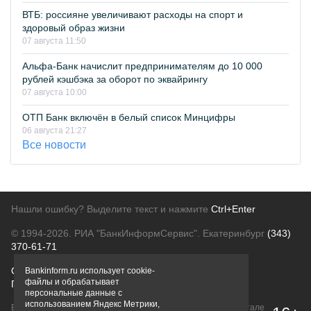
ВТБ: россияне увеличивают расходы на спорт и
здоровый образ жизни
07 августа 11:50
Альфа-Банк начислит предпринимателям до 10 000
рублей кэшбэка за оборот по эквайрингу
07 августа 10:00
ОТП Банк включён в белый список Минцифры
06 августа 21:27
Все новости
Нашли ошибку? Выделите текст и нажмите
Ctrl+Enter
© 1994-2026.
РИА "БанкИнформСервис". Екатеринбург
(343)
370-61-71
О проекте
Политика конфиденциальности
Bankinform.ru использует cookie-
файлы и обрабатывает
Правовая информация
Для рекламодателей
персональные данные с
использованием Яндекс Метрики,
Вся информация о продуктах банков, размещенная на портале