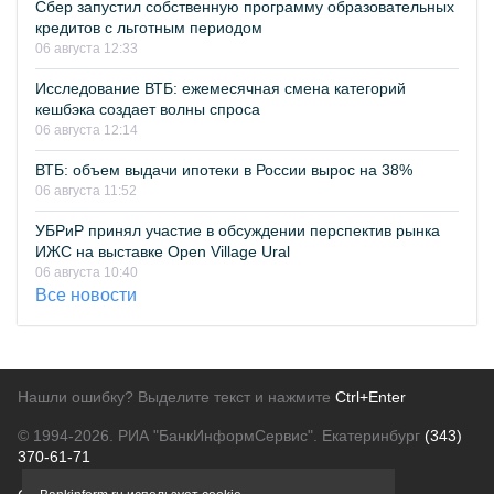
Сбер запустил собственную программу образовательных
кредитов с льготным периодом
06 августа 12:33
Исследование ВТБ: ежемесячная смена категорий
кешбэка создает волны спроса
06 августа 12:14
ВТБ: объем выдачи ипотеки в России вырос на 38%
06 августа 11:52
УБРиР принял участие в обсуждении перспектив рынка
ИЖС на выставке Open Village Ural
06 августа 10:40
Все новости
Нашли ошибку? Выделите текст и нажмите
Ctrl+Enter
© 1994-2026.
РИА "БанкИнформСервис". Екатеринбург
(343)
370-61-71