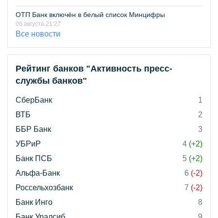
ОТП Банк включён в белый список Минцифры
06 августа 21:27
Все новости
Рейтинг банков "Активность пресс-
службы банков"
СберБанк
1
ВТБ
2
ББР Банк
3
УБРиР
4
(+2)
Банк ПСБ
5
(+2)
Альфа-Банк
6
(-2)
Россельхозбанк
7
(-2)
Банк Инго
8
Банк Уралсиб
9