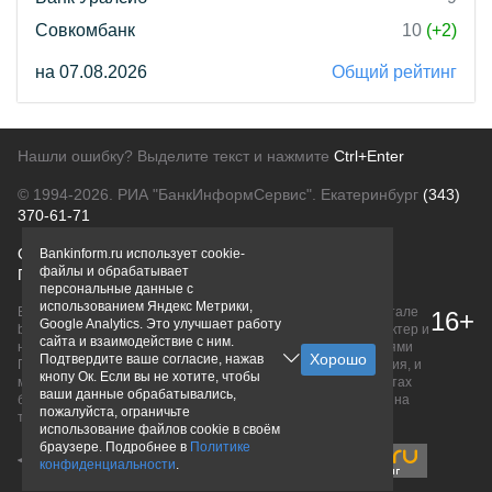
Совкомбанк
10
(+2)
на 07.08.2026
Общий рейтинг
Нашли ошибку? Выделите текст и нажмите
Ctrl+Enter
© 1994-2026.
РИА "БанкИнформСервис". Екатеринбург
(343)
370-61-71
О проекте
Политика конфиденциальности
Bankinform.ru использует cookie-
файлы и обрабатывает
Правовая информация
Для рекламодателей
персональные данные с
использованием Яндекс Метрики,
Вся информация о продуктах банков, размещенная на портале
16+
Google Analytics. Это улучшает работу
bankinform.ru, носит исключительно ознакомительный характер и
сайта и взаимодействие с ним.
не является публичной офертой, определяемой положениями
Подтвердите ваше согласие, нажав
ГК РФ. Информация не содержит точного и полного описания, и
кнопу Ок. Если вы не хотите, чтобы
может быть изменена. Конечные условия уточняйте на сайтах
ваши данные обрабатывались,
банков или при личном обращении. Исключительное право на
пожалуйста, ограничьте
товарные знаки принадлежит их правообладателям.
использование файлов cookie в своём
браузере. Подробнее в
Политике
конфиденциальности
.