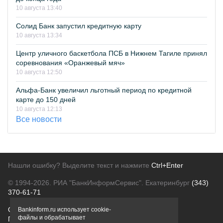
10 августа 13:40
Солид Банк запустил кредитную карту
10 августа 13:34
Центр уличного баскетбола ПСБ в Нижнем Тагиле принял
соревнования «Оранжевый мяч»
10 августа 12:50
Альфа-Банк увеличил льготный период по кредитной
карте до 150 дней
10 августа 12:13
Все новости
Нашли ошибку? Выделите текст и нажмите
Ctrl+Enter
© 1994-2026.
РИА "БанкИнформСервис". Екатеринбург
(343)
370-61-71
О проекте
Политика конфиденциальности
Bankinform.ru использует cookie-
файлы и обрабатывает
Правовая информация
Для рекламодателей