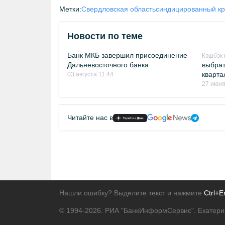
Метки:
Свердловская область
синдицированный кр
Новости по теме
Банк МКБ завершил присоединение
Кэшбэк 
Дальневосточного банка
выбрат
кварта
03 августа 11:44
27 июня
Читайте нас в
Нашли ошибку? Выделите текст и нажмите
Ctrl+E
© 1994-2026.
РИА "БанкИнформСервис". Екатери