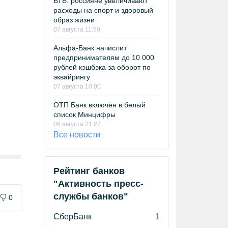
ВТБ: россияне увеличивают
расходы на спорт и здоровый
образ жизни
07 августа 11:50
Альфа-Банк начислит
предпринимателям до 10 000
рублей кэшбэка за оборот по
эквайрингу
07 августа 10:00
ОТП Банк включён в белый
список Минцифры
06 августа 21:27
Все новости
Рейтинг банков
"Активность пресс-
службы банков"
0
СберБанк
1