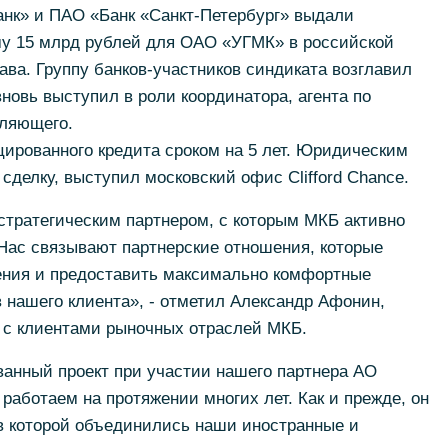
нк» и ПАО «Банк «Санкт-Петербург» выдали
у 15 млрд рублей для ОАО «УГМК» в российской
ава. Группу банков-участников синдиката возглавил
овь выступил в роли координатора, агента по
вляющего.
ированного кредита сроком на 5 лет. Юридическим
делку, выступил московский офис Clifford Chance.
стратегическим партнером, с которым МКБ активно
 Нас связывают партнерские отношения, которые
ения и предоставить максимально комфортные
 нашего клиента», - отметил Александр Афонин,
е с клиентами рыночных отраслей МКБ.
ванный проект при участии нашего партнера АО
работаем на протяжении многих лет. Как и прежде, он
 в которой объединились наши иностранные и