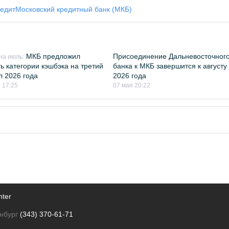
едит
Московский кредитный банк (МКБ)
МКБ предложил
Присоединение Дальневосточног
на июль:
ь категории кэшбэка на третий
банка к МКБ завершится к августу
л 2026 года
2026 года
 17:25
07 мая 20:22
nter
нбург
(343) 370-61-71