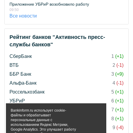
Приложение УБРиР возобновило работу
09:50
Все новости
Рейтинг банков "Активность пресс-
службы банков"
СберБанк
1
(+1)
ВТБ
2
(-1)
ББР Банк
3
(+9)
Альфа-Банк
4
(-1)
Россельхозбанк
5
(+1)
УБРиР
6
(+1)
Банк ПСБ
7
(+1)
Bankinform.ru использует cookie-
файлы и обрабатывает
Банк Инго
8
(+1)
персональные данные с
использованием Яндекс Метрики,
Банк Уралсиб
9
(-4)
Google Analytics. Это улучшает работу