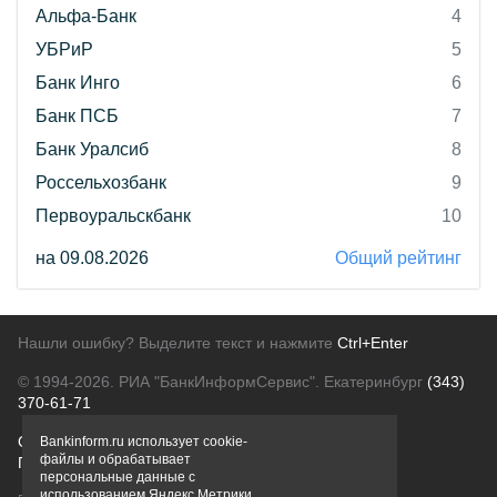
Альфа-Банк
4
УБРиР
5
Банк Инго
6
Банк ПСБ
7
Банк Уралсиб
8
Россельхозбанк
9
Первоуральскбанк
10
на 09.08.2026
Общий рейтинг
Нашли ошибку? Выделите текст и нажмите
Ctrl+Enter
© 1994-2026.
РИА "БанкИнформСервис". Екатеринбург
(343)
370-61-71
О проекте
Политика конфиденциальности
Bankinform.ru использует cookie-
файлы и обрабатывает
Правовая информация
Для рекламодателей
персональные данные с
использованием Яндекс Метрики,