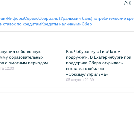
0
БанкИнформСервис
СберБанк (Уральский банк)
потребительские кр
 ставок по кредитам
Кредиты наличными
Сбер
апустил собственную
Как Чебурашку с ГигаЧатом
мму образовательных
подружили. В Екатеринбурге при
ов с льготным периодом
поддержке Сбера открылась
выставка к юбилею
ста 12:33
«Союзмультфильма»
05 августа 21:39