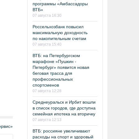
программы «Амбассадоры
ВТБ»
07 августа 16:30
Россельхозбанк повысил
максимальную доходность
по накопительным счетам
07 августа 15:40
ВТБ: на Петербургском
марафоне «Пушкин -
Петербург» появится новая
беговая трасса для
профессиональных
спортсменов
07 августа 12:28
Среднеуральск и Ирбит вошли
в список городов, где доступна
семейная ипотека на вторичку
07 августа 12:13
рвис»
ВТБ: россияне увеличивают
расходы на спорт и здоровый