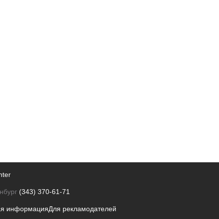
nter
нбург
(343) 370-61-71
ая информация
Для рекламодателей