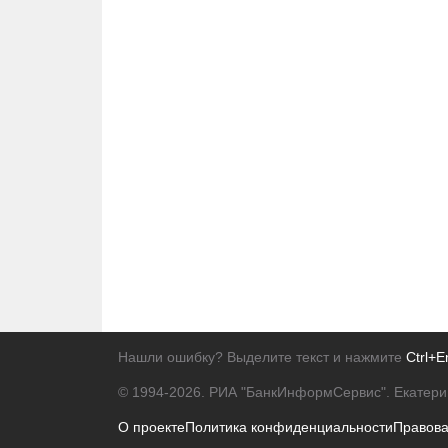
Нашли ошибку? Выделите текст и нажмите
Ctrl+E
© 1994-2026.
РИА "БанкИнформСервис". Екатери
О проекте
Политика конфиденциальности
Правов