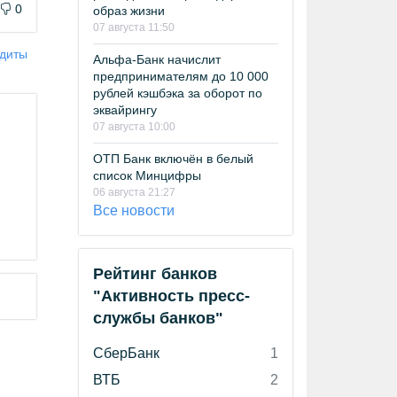
0
образ жизни
07 августа 11:50
едиты
Альфа-Банк начислит
предпринимателям до 10 000
рублей кэшбэка за оборот по
эквайрингу
07 августа 10:00
ОТП Банк включён в белый
список Минцифры
06 августа 21:27
Все новости
Рейтинг банков
"Активность пресс-
службы банков"
СберБанк
1
ВТБ
2