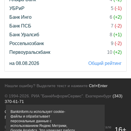
УБРиР
5
(-1)
Банк Инго
6
(+2)
Банк ПСБ
7
(-2)
Банк Уралсиб
8
(+1)
Россельхозбанк
9
(-2)
Первоуральскбанк
10
(+2)
на 08.08.2026
Общий рейтинг
Нашли ошибку? Выделите текст и нажмите
Ctrl+Enter
© 1994-2026.
РИА "БанкИнформСервис". Екатеринбург
(343)
370-61-71
О проекте
Политика конфиденциальности
Bankinform.ru использует cookie-
файлы и обрабатывает
Правовая информация
Для рекламодателей
персональные данные с
использованием Яндекс Метрики,
Вся информация о продуктах банков, размещенная на портале
16+
Google Analytics. Это улучшает работу