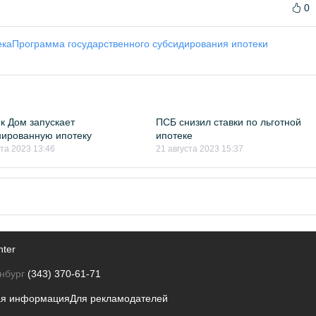
0
ека
Программа государственного субсидирования ипотеки
к Дом запускает
ПСБ снизил ставки по льготной
ированную ипотеку
ипотеке
ста 2023 13:46
21 августа 2023 15:37
nter
нбург
(343) 370-61-71
ая информация
Для рекламодателей