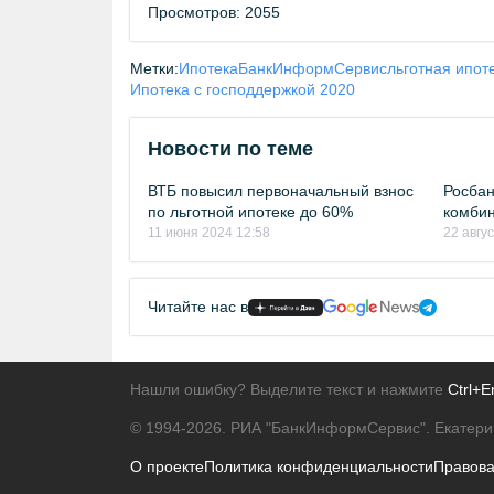
Просмотров: 2055
Метки:
Ипотека
БанкИнформСервис
льготная ипот
Ипотека с господдержкой 2020
Новости по теме
ВТБ повысил первоначальный взнос
Росбан
по льготной ипотеке до 60%
комбин
11 июня 2024 12:58
22 авгу
Читайте нас в
Нашли ошибку? Выделите текст и нажмите
Ctrl+E
© 1994-2026.
РИА "БанкИнформСервис". Екатери
О проекте
Политика конфиденциальности
Правов