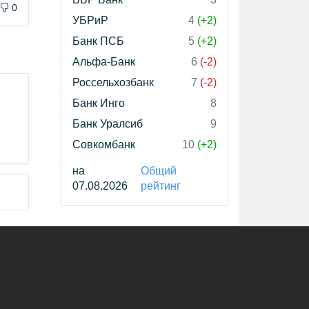
0
УБРиР
4
(+2)
Банк ПСБ
5
(+2)
Альфа-Банк
6
(-2)
Россельхозбанк
7
(-2)
Банк Инго
8
Банк Уралсиб
9
Совкомбанк
10
(+2)
на
Общий
07.08.2026
рейтинг