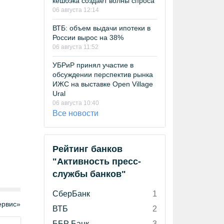
кешбэка создает волны спроса
06 августа 12:14
ВТБ: объем выдачи ипотеки в
России вырос на 38%
06 августа 11:52
УБРиР принял участие в
обсуждении перспектив рынка
ИЖС на выставке Open Village
Ural
06 августа 10:40
Все новости
Рейтинг банков
"Активность пресс-
службы банков"
СберБанк
1
рвис»
ВТБ
2
ББР Банк
3