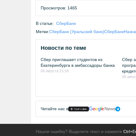
Просмотров: 1465
В статье:
СберБанк
Метки:
СберБанк (Уральский банк)
СберБанк
Назна
Новости по теме
Сбер приглашает студентов из
Сбер з
Екатеринбурга в амбассадоры банка
програ
кредит
06 августа 15:56
06 авгу
Читайте нас в
Нашли ошибку? Выделите текст и нажмите
Ctrl+E