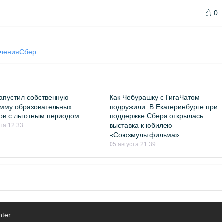
0
чения
Сбер
апустил собственную
Как Чебурашку с ГигаЧатом
мму образовательных
подружили. В Екатеринбурге при
ов с льготным периодом
поддержке Сбера открылась
выставка к юбилею
ста 12:33
«Союзмультфильма»
05 августа 21:39
nter