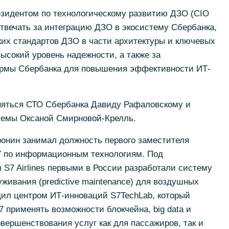
езидентом по технологическому развитию ДЗО (CIO
отвечать за интеграцию ДЗО в экосистему Сбербанка,
ких стандартов ДЗО в части архитектуры и ключевых
сокий уровень надежности, а также за
рмы Сбербанка для повышения эффективности ИТ-
няться СТО Сбербанка Давиду Рафаловскому и
темы Оксаной Смирновой-Крелль.
ронин занимал должность первого заместителя
S7 по информационным технологиям. Под
S7 Airlines первыми в России разработали систему
живания (predictive maintenance) для воздушных
дил центром ИТ-инноваций S7TechLab, который
 применять возможности блокчейна, big data и
овершенствования услуг как для пассажиров, так и