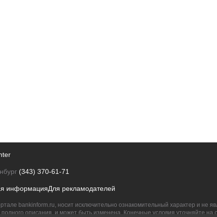
nter
нбург
(343) 370-61-71
ая информация
Для рекламодателей
ртале bankinform.ru, носит исключительно ознакомительный характер и не 
полного описания, и может быть изменена. Конечные условия уточняйте на 