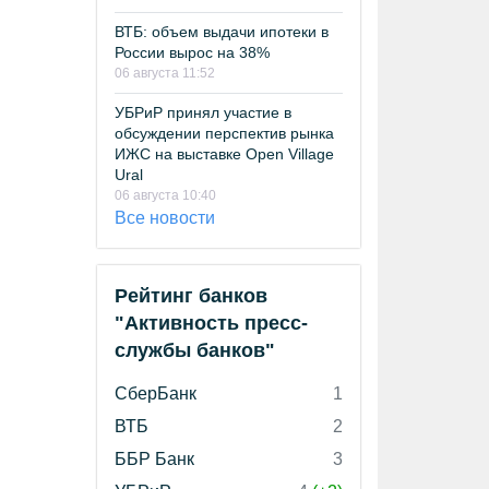
ВТБ: объем выдачи ипотеки в
России вырос на 38%
06 августа 11:52
УБРиР принял участие в
обсуждении перспектив рынка
ИЖС на выставке Open Village
Ural
06 августа 10:40
Все новости
Рейтинг банков
"Активность пресс-
службы банков"
СберБанк
1
ВТБ
2
ББР Банк
3