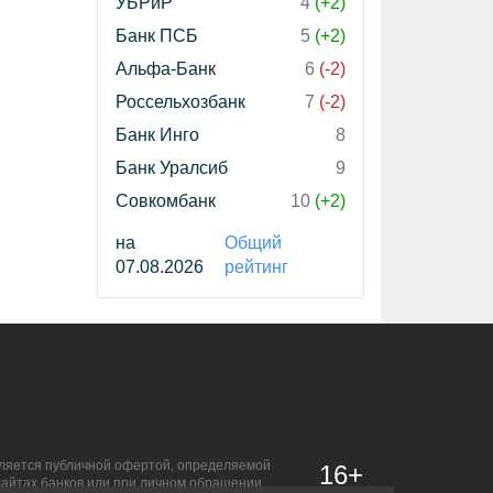
УБРиР
4
(+2)
Банк ПСБ
5
(+2)
Альфа-Банк
6
(-2)
Россельхозбанк
7
(-2)
Банк Инго
8
Банк Уралсиб
9
Совкомбанк
10
(+2)
на
Общий
07.08.2026
рейтинг
является публичной офертой, определяемой
16+
сайтах банков или при личном обращении.