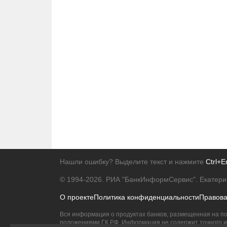
Нашли ошибку? Выделите текст и нажмите
Ctrl+E
© 1994-2026.
РИА "БанкИнформСервис". Екатери
О проекте
Политика конфиденциальности
Правов
Вся информация о продуктах банков, размещенная на по
положениями ГК РФ. Информация не содержит точного и 