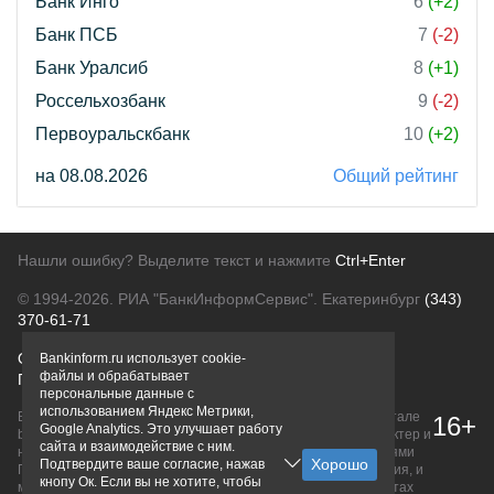
Банк Инго
6
(+2)
Банк ПСБ
7
(-2)
Банк Уралсиб
8
(+1)
Россельхозбанк
9
(-2)
Первоуральскбанк
10
(+2)
на 08.08.2026
Общий рейтинг
Нашли ошибку? Выделите текст и нажмите
Ctrl+Enter
© 1994-2026.
РИА "БанкИнформСервис". Екатеринбург
(343)
370-61-71
О проекте
Политика конфиденциальности
Bankinform.ru использует cookie-
файлы и обрабатывает
Правовая информация
Для рекламодателей
персональные данные с
использованием Яндекс Метрики,
Вся информация о продуктах банков, размещенная на портале
16+
Google Analytics. Это улучшает работу
bankinform.ru, носит исключительно ознакомительный характер и
сайта и взаимодействие с ним.
не является публичной офертой, определяемой положениями
Подтвердите ваше согласие, нажав
ГК РФ. Информация не содержит точного и полного описания, и
кнопу Ок. Если вы не хотите, чтобы
может быть изменена. Конечные условия уточняйте на сайтах