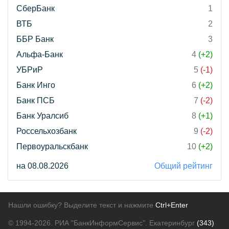
СберБанк
1
ВТБ
2
ББР Банк
3
Альфа-Банк
4
(+2)
УБРиР
5
(-1)
Банк Инго
6
(+2)
Банк ПСБ
7
(-2)
Банк Уралсиб
8
(+1)
Россельхозбанк
9
(-2)
Первоуральскбанк
10
(+2)
на 08.08.2026
Общий рейтинг
Нашли ошибку? Выделите текст и нажмите
Ctrl+Enter
© 1994-2026.
РИА "БанкИнформСервис". Екатеринбург
(343)