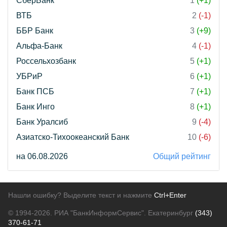
СберБанк
1
(+1)
ВТБ
2
(-1)
ББР Банк
3
(+9)
Альфа-Банк
4
(-1)
Россельхозбанк
5
(+1)
УБРиР
6
(+1)
Банк ПСБ
7
(+1)
Банк Инго
8
(+1)
Банк Уралсиб
9
(-4)
Азиатско-Тихоокеанский Банк
10
(-6)
на 06.08.2026
Общий рейтинг
Нашли ошибку? Выделите текст и нажмите
Ctrl+Enter
© 1994-2026.
РИА "БанкИнформСервис". Екатеринбург
(343)
370-61-71