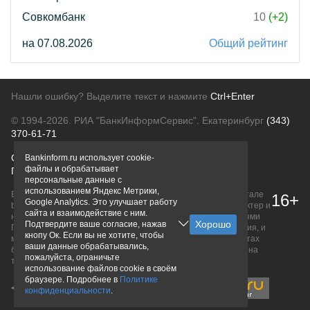
Совкомбанк
10
(+2)
на 07.08.2026
Общий рейтинг
Нашли ошибку? Выделите текст и нажмите
Ctrl+Enter
© 1994-2026.
РИА "БанкИнформСервис". Екатеринбург
(343)
370-61-71
О проекте
Политика конфиденциальности
Bankinform.ru использует cookie-
файлы и обрабатывает
Правовая информация
Для рекламодателей
персональные данные с
использованием Яндекс Метрики,
Вся информация о продуктах банков, размещенная на портале
16+
Google Analytics. Это улучшает работу
bankinform.ru, носит исключительно ознакомительный характер и
сайта и взаимодействие с ним.
не является публичной офертой, определяемой положениями
Подтвердите ваше согласие, нажав
ГК РФ. Информация не содержит точного и полного описания, и
кнопу Ок. Если вы не хотите, чтобы
может быть изменена. Конечные условия уточняйте на сайтах
ваши данные обрабатывались,
банков или при личном обращении. Исключительное право на
пожалуйста, ограничьте
товарные знаки принадлежит их правообладателям.
использование файлов cookie в своём
браузере. Подробнее в
Политике
конфиденциальности
.