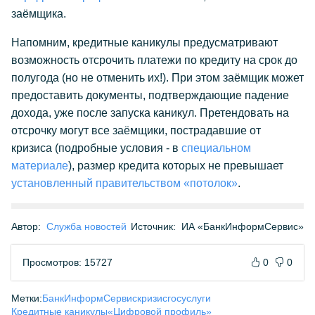
заёмщика.
Напомним, кредитные каникулы предусматривают
возможность отсрочить платежи по кредиту на срок до
полугода (но не отменить их!). При этом заёмщик может
предоставить документы, подтверждающие падение
дохода, уже после запуска каникул. Претендовать на
отсрочку могут все заёмщики, пострадавшие от
кризиса (подробные условия - в
специальном
материале
), размер кредита которых не превышает
установленный правительством «потолок»
.
Автор:
Служба новостей
Источник:
ИА «БанкИнформСервис»
Просмотров: 15727
0
0
Метки:
БанкИнформСервис
кризис
госуслуги
Кредитные каникулы
«Цифровой профиль»