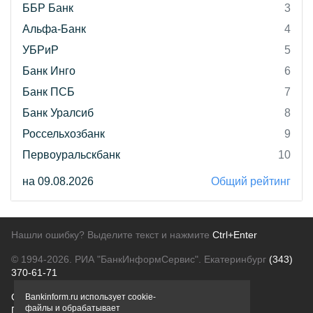
ББР Банк
3
Альфа-Банк
4
УБРиР
5
Банк Инго
6
Банк ПСБ
7
Банк Уралсиб
8
Россельхозбанк
9
Первоуральскбанк
10
на 09.08.2026
Общий рейтинг
Нашли ошибку? Выделите текст и нажмите
Ctrl+Enter
© 1994-2026.
РИА "БанкИнформСервис". Екатеринбург
(343)
370-61-71
О проекте
Политика конфиденциальности
Bankinform.ru использует cookie-
файлы и обрабатывает
Правовая информация
Для рекламодателей