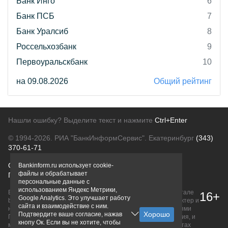
Банк Инго
6
Банк ПСБ
7
Банк Уралсиб
8
Россельхозбанк
9
Первоуральскбанк
10
на 09.08.2026
Общий рейтинг
Нашли ошибку? Выделите текст и нажмите
Ctrl+Enter
© 1994-2026.
РИА "БанкИнформСервис". Екатеринбург
(343)
370-61-71
О проекте
Политика конфиденциальности
Bankinform.ru использует cookie-
файлы и обрабатывает
Правовая информация
Для рекламодателей
персональные данные с
использованием Яндекс Метрики,
Вся информация о продуктах банков, размещенная на портале
16+
Google Analytics. Это улучшает работу
bankinform.ru, носит исключительно ознакомительный характер и
сайта и взаимодействие с ним.
не является публичной офертой, определяемой положениями
Подтвердите ваше согласие, нажав
ГК РФ. Информация не содержит точного и полного описания, и
кнопу Ок. Если вы не хотите, чтобы
может быть изменена. Конечные условия уточняйте на сайтах