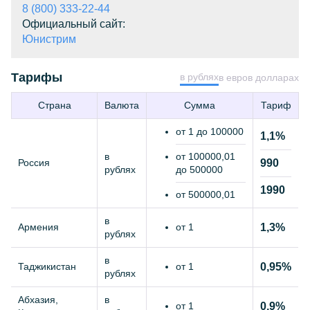
8 (800) 333-22-44
Официальный сайт:
Юнистрим
Тарифы
в рублях
в евро
в долларах
Страна
Валюта
Сумма
Тариф
от 1 до 100000
1,1%
в
от 100000,01
Россия
990
рублях
до 500000
1990
от 500000,01
в
Армения
от 1
1,3%
рублях
в
Таджикистан
от 1
0,95%
рублях
Абхазия
в
от 1
0,9%