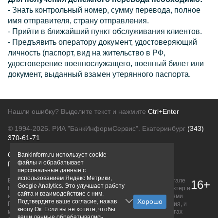
- Знать контрольный номер, сумму перевода, полное
имя отправителя, страну отправления.
- Прийти в ближайший пункт обслуживания клиентов.
- Предъявить оператору документ, удостоверяющий
личность (паспорт, вид на жительство в РФ,
удостоверение военнослужащего, военный билет или
документ, выданный взамен утерянного паспорта.
Нашли ошибку? Выделите текст и нажмите
Ctrl+Enter
© 1994-2026.
РИА "БанкИнформСервис". Екатеринбург
(343)
370-61-71
О проекте
Политика конфиденциальности
Bankinform.ru использует cookie-
файлы и обрабатывает
Правовая информация
Для рекламодателей
персональные данные с
использованием Яндекс Метрики,
Вся информация о продуктах банков, размещенная на портале
16+
Google Analytics. Это улучшает работу
bankinform.ru, носит исключительно ознакомительный характер и
сайта и взаимодействие с ним.
не является публичной офертой, определяемой положениями
Подтвердите ваше согласие, нажав
ГК РФ. Информация не содержит точного и полного описания, и
кнопу Ок. Если вы не хотите, чтобы
может быть изменена. Конечные условия уточняйте на сайтах
ваши данные обрабатывались,