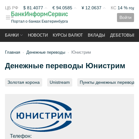
ЦБ РФ
$
81.4077
€
94.0585
¥
12.0637
КС
14 % год
Войти
Портал о банках Екатеринбурга
БАНКИ
НОВОСТИ
КУРСЫ ВАЛЮТ
ВКЛАДЫ
ДЕБЕТОВЫЕ 
Главная
Денежные переводы
Юнистрим
Денежные переводы Юнистрим
Золотая корона
Unistream
Пункты денежных переводов
Телефон: