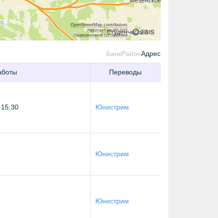
OpenStreetMap contributors
Банк
Район
Адрес
аботы
Переводы
-15:30
Юнистрим
Юнистрим
Юнистрим