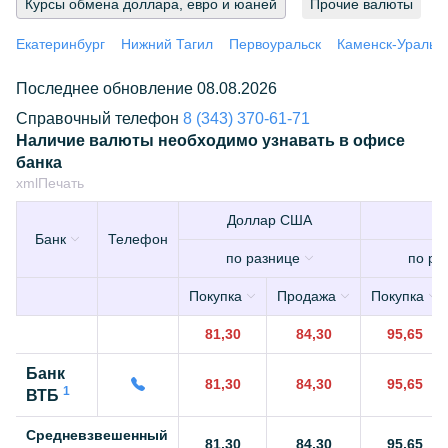
Курсы обмена доллара, евро и юаней
Прочие валюты
Екатеринбург
Нижний Тагил
Первоуральск
Каменск-Уральс
Последнее обновление 08.08.2026
Справочный телефон
8 (343) 370-61-71
Наличие валюты необходимо узнавать в офисе
банка
xml
Печать
Доллар США
Е
Банк
Телефон
по разнице
по ра
Покупка
Продажа
Покупка
81,30
84,30
95,65
Банк
81,30
84,30
95,65
1
ВТБ
Средневзвешенный
81,30
84,30
95,65