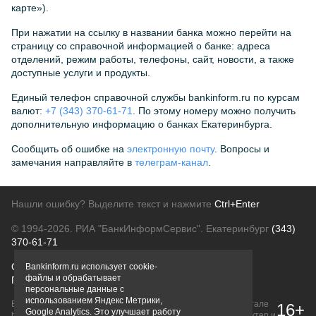
карте»).
При нажатии на ссылку в названии банка можно перейти на
страницу со справочной информацией о банке: адреса
отделений, режим работы, телефоны, сайт, новости, а также
доступные услуги и продукты.
Единый телефон справочной службы bankinform.ru по курсам
валют:
+7 (343) 370-61-71
. По этому номеру можно получить
дополнительную информацию о банках Екатеринбурга.
Сообщить об ошибке на
электронную почту
. Вопросы и
замечания направляйте в
телеграм-канал
.
Нашли ошибку? Выделите текст и нажмите
Ctrl+Enter
© 1994-2026.
РИА "БанкИнформСервис". Екатеринбург
(343)
370-61-71
О проекте
Политика конфиденциальности
Bankinform.ru использует cookie-
файлы и обрабатывает
Правовая информация
Для рекламодателей
персональные данные с
использованием Яндекс Метрики,
Вся информация о продуктах банков, размещенная на портале
16+
Google Analytics. Это улучшает работу
bankinform.ru, носит исключительно ознакомительный характер и