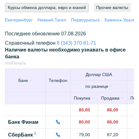
Курсы обмена доллара, евро и юаней
Прочие валюты
Екатеринбург
Нижний Тагил
Первоуральск
Каменск-Уральс
Последнее обновление 07.08.2026
Справочный телефон
8 (343) 370-61-71
Наличие валюты необходимо узнавать в офисе
банка
xml
Печать
Доллар США
Банк
Телефон
по разнице
Покупка
Продажа
Пок
80,00
86,00
9
Банк Финам
80,00
86,00
9
1
СберБанк
79,00
87,20
9