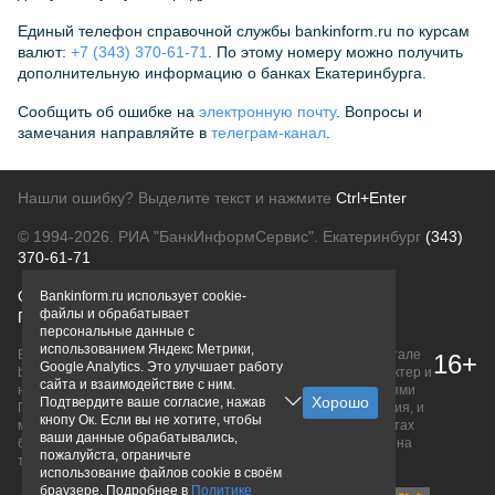
Единый телефон справочной службы bankinform.ru по курсам
валют:
+7 (343) 370-61-71
. По этому номеру можно получить
дополнительную информацию о банках Екатеринбурга.
Сообщить об ошибке на
электронную почту
. Вопросы и
замечания направляйте в
телеграм-канал
.
Нашли ошибку? Выделите текст и нажмите
Ctrl+Enter
© 1994-2026.
РИА "БанкИнформСервис". Екатеринбург
(343)
370-61-71
О проекте
Политика конфиденциальности
Bankinform.ru использует cookie-
файлы и обрабатывает
Правовая информация
Для рекламодателей
персональные данные с
использованием Яндекс Метрики,
Вся информация о продуктах банков, размещенная на портале
16+
Google Analytics. Это улучшает работу
bankinform.ru, носит исключительно ознакомительный характер и
сайта и взаимодействие с ним.
не является публичной офертой, определяемой положениями
Подтвердите ваше согласие, нажав
ГК РФ. Информация не содержит точного и полного описания, и
кнопу Ок. Если вы не хотите, чтобы
может быть изменена. Конечные условия уточняйте на сайтах
ваши данные обрабатывались,
банков или при личном обращении. Исключительное право на
пожалуйста, ограничьте
товарные знаки принадлежит их правообладателям.
использование файлов cookie в своём
браузере. Подробнее в
Политике