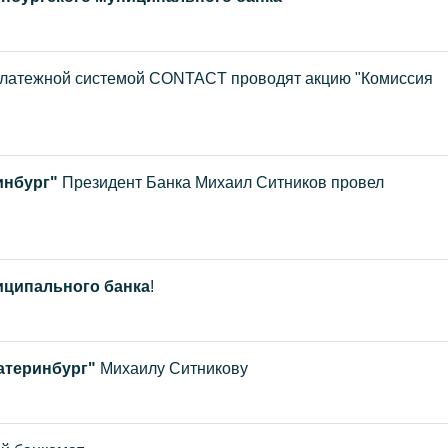
Платежной системой CONTACT проводят акцию "Комиссия
инбург"
Президент Банка Михаил Ситников провел
иципального банка
!
атеринбург"
Михаилу Ситникову