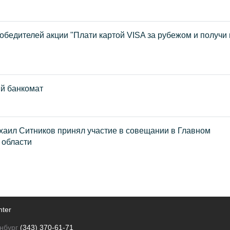
обедителей акции "Плати картой VISA за рубежом и получи
й банкомат
аил Ситников принял участие в совещании в Главном
 области
nter
нбург
(343) 370-61-71