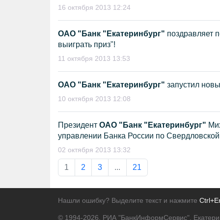
16 октября 2013 12:24
ОАО "Банк "Екатеринбург"
поздравляет п
выиграть приз"!
11 октября 2013 13:53
ОАО "Банк "Екатеринбург"
запустил новы
10 октября 2013 12:08
Президент
ОАО "Банк "Екатеринбург"
Мих
управлении Банка России по Свердловской
02 октября 2013 13:32
1
2
3
...
21
Нашли ошибку? Выделите текст и нажмите
Ctrl+E
© 1994-2026.
РИА "БанкИнформСервис". Екатери