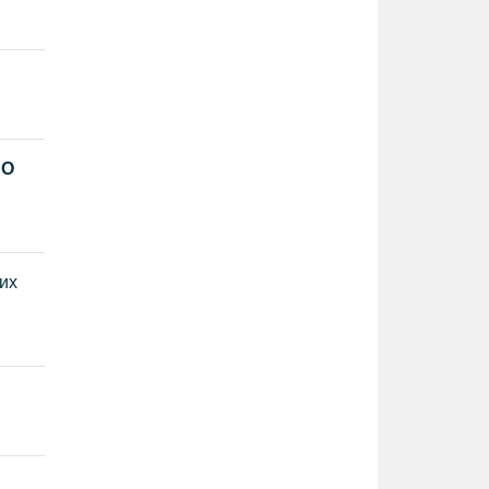
АО
их