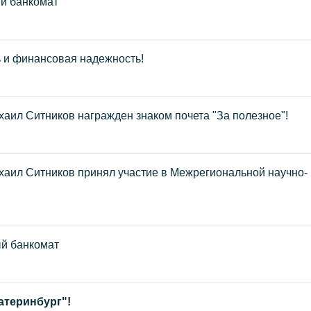
й банкомат
ь и финансовая надежность!
аил Ситников награжден знаком почета "За полезное"!
аил Ситников принял участие в Межрегиональной научно-
й банкомат
атеринбург"!