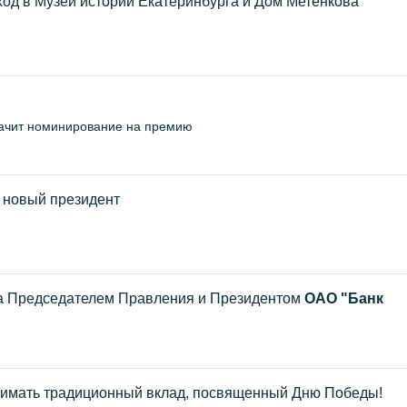
од в Музей истории Екатеринбурга и Дом Метенкова
значит номинирование на премию
 новый президент
а Председателем Правления и Президентом
ОАО "Банк
имать традиционный вклад, посвященный Дню Победы!