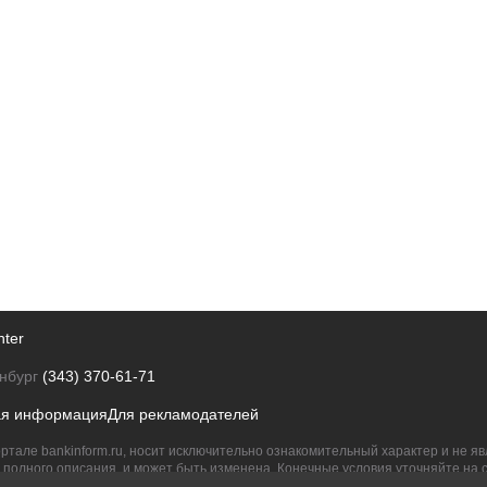
nter
нбург
(343) 370-61-71
ая информация
Для рекламодателей
ртале bankinform.ru, носит исключительно ознакомительный характер и не 
полного описания, и может быть изменена. Конечные условия уточняйте на 
их правообладателям.