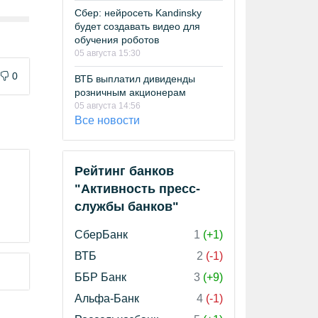
Сбер: нейросеть Kandinsky
будет создавать видео для
обучения роботов
05 августа 15:30
0
ВТБ выплатил дивиденды
розничным акционерам
05 августа 14:56
Все новости
Рейтинг банков
"Активность пресс-
службы банков"
СберБанк
1
(+1)
ВТБ
2
(-1)
ББР Банк
3
(+9)
Альфа-Банк
4
(-1)