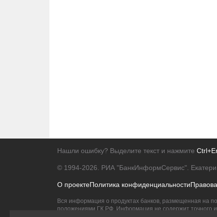
Нашли ошибку? Выделите текст и нажмите
Ctrl+E
© 1994-2026.
РИА "БанкИнформСервис". Екатери
О проекте
Политика конфиденциальности
Правов
Вся информация о продуктах банков, размещенная на по
положениями ГК РФ. Информация не содержит точного и 
Исключительное право на товарные знаки принадлежит 