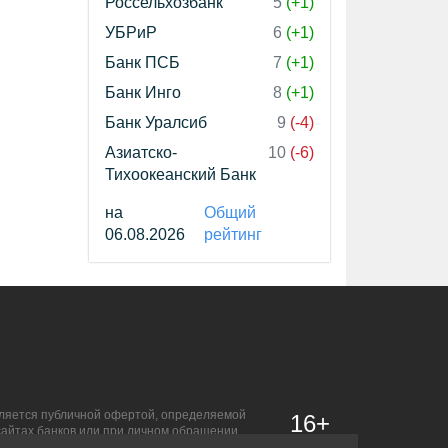
Россельхозбанк
5
(+1)
УБРиР
6
(+1)
Банк ПСБ
7
(+1)
Банк Инго
8
(+1)
Банк Уралсиб
9
(-4)
Азиатско-
10
(-6)
Тихоокеанский Банк
на
Общий
06.08.2026
рейтинг
является публичной офертой, определяемой
16+
сайтах банков или при личном обращении.