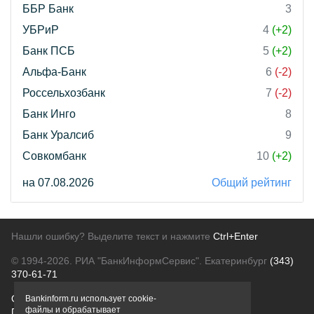
ББР Банк
3
УБРиР
4
(+2)
Банк ПСБ
5
(+2)
Альфа-Банк
6
(-2)
Россельхозбанк
7
(-2)
Банк Инго
8
Банк Уралсиб
9
Совкомбанк
10
(+2)
на 07.08.2026
Общий рейтинг
Нашли ошибку? Выделите текст и нажмите
Ctrl+Enter
© 1994-2026.
РИА "БанкИнформСервис". Екатеринбург
(343)
370-61-71
О проекте
Политика конфиденциальности
Bankinform.ru использует cookie-
файлы и обрабатывает
Правовая информация
Для рекламодателей